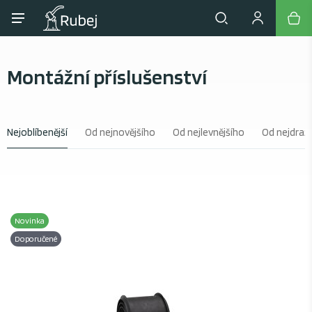
Montážní příslušenství
Nejoblíbenější
Od nejnovějšího
Od nejlevnějšího
Od nejdraž
Novinka
Doporučené