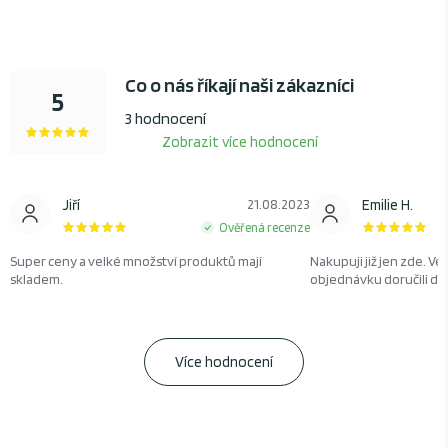
Co o nás říkají naši zákazníci
5
3 hodnocení
Zobrazit více hodnocení
Jiří
21.08.2023
Emilie H.
Ověřená recenze
Super ceny a velké množství produktů mají
Nakupuji již jen zde. Ve
skladem.
objednávku doručili d
Více hodnocení