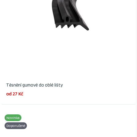
Těsnění gumové do oblé lišty
od 27 Kč
Novinka
Doporučené