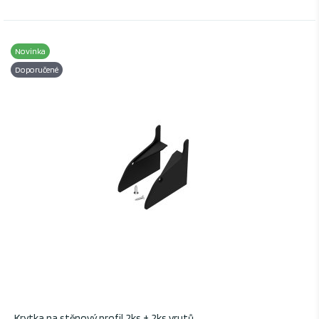
Novinka
Doporučené
Krytka na stěnový profil 2ks + 2ks vrutů