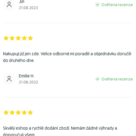
Jiří
Ověřená recenze
21.08.2023
Nakupuji již jen zde. Velice odborně mi poradili a objednávku doručili
do druhého dne.
Emilie H.
Ověřená recenze
21.08.2023
Skvělý eshop a rychlé dodání zboží. Nemám žádné výhrady a
doporučuji všem.