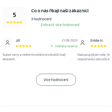
Co o nás říkají naši zákazníci
5
3 hodnocení
Zobrazit více hodnocení
Jiří
21.08.2023
Emilie H.
Ověřená recenze
Super ceny a velké množství produktů mají
Nakupuji již jen zde. Ve
skladem.
objednávku doručili d
Více hodnocení