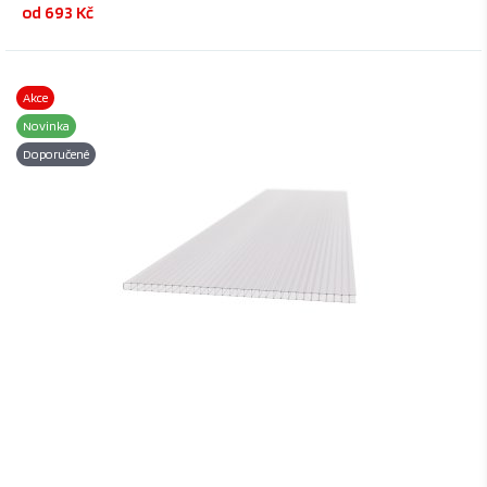
od 693 Kč
Akce
Novinka
Doporučené