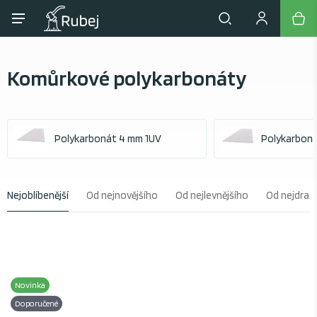
Komůrkové polykarbonáty
Polykarbonát 4 mm 1UV
Polykarbon
Nejoblíbenější
Od nejnovějšího
Od nejlevnějšího
Od nejdraž
Novinka
Doporučené