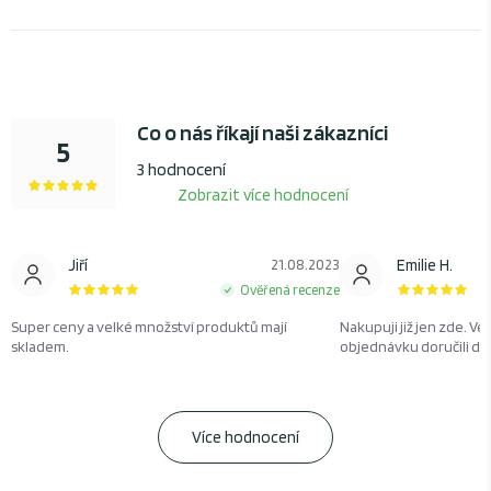
Co o nás říkají naši zákazníci
5
3 hodnocení
Zobrazit více hodnocení
Jiří
21.08.2023
Emilie H.
Ověřená recenze
Super ceny a velké množství produktů mají
Nakupuji již jen zde. Ve
skladem.
objednávku doručili d
Více hodnocení