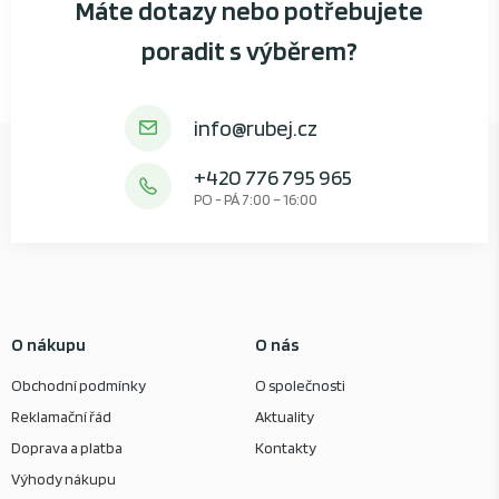
Máte dotazy nebo potřebujete
poradit s výběrem?
info@rubej.cz
+420 776 795 965
PO - PÁ 7:00 – 16:00
O nákupu
O nás
Obchodní podmínky
O společnosti
Reklamační řád
Aktuality
Doprava a platba
Kontakty
Výhody nákupu