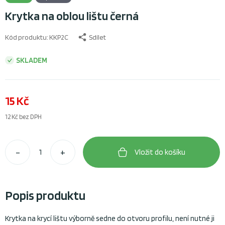
Krytka na oblou lištu černá
Kód produktu:
KKP2C
Sdílet
SKLADEM
15 Kč
12 Kč
bez DPH
–
+
Vložit do košíku
Popis produktu
Krytka na krycí lištu výborně sedne do otvoru profilu, není nutné ji