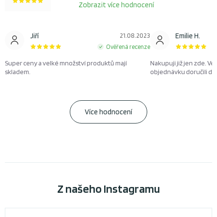
Zobrazit více hodnocení
Jiří
21.08.2023
Emilie H.
Ověřená recenze
Super ceny a velké množství produktů mají
Nakupuji již jen zde. Ve
skladem.
objednávku doručili d
Více hodnocení
Z našeho Instagramu