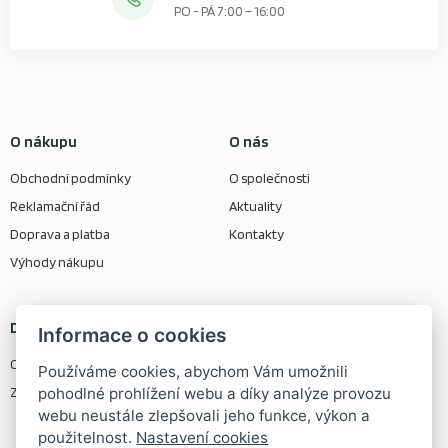
PO - PÁ 7:00 – 16:00
O nákupu
O nás
Obchodní podmínky
O společnosti
Reklamační řád
Aktuality
Doprava a platba
Kontakty
Výhody nákupu
Další odkazy
Kontaktní informace
Informace o cookies
Ochrana osobních údajů
Rolizo s r.o.
Používáme cookies, abychom Vám umožnili
Zásady používání cookie
Osobní odběr zboží na adrese:
pohodlné prohlížení webu a díky analýze provozu
webu neustále zlepšovali jeho funkce, výkon a
Žabeň 216
použitelnost.
Nastavení cookies
739 25