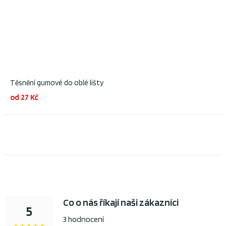
Těsnění gumové do oblé lišty
od 27 Kč
Co o nás říkají naši zákazníci
5
3 hodnocení