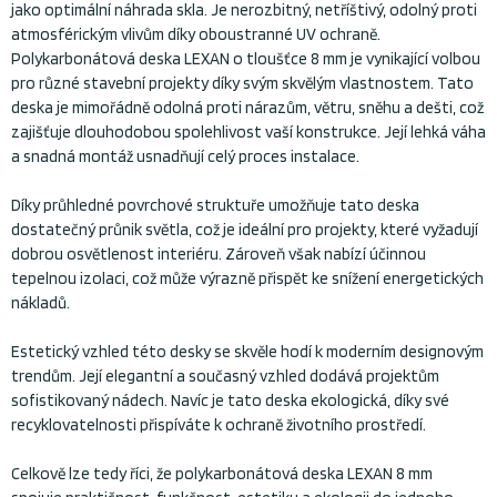
jako optimální náhrada skla. Je nerozbitný, netříštivý, odolný proti
atmosférickým vlivům díky oboustranné UV ochraně.
Polykarbonátová deska LEXAN o tloušťce 8 mm je vynikající volbou
pro různé stavební projekty díky svým skvělým vlastnostem. Tato
deska je mimořádně odolná proti nárazům, větru, sněhu a dešti, což
zajišťuje dlouhodobou spolehlivost vaší konstrukce. Její lehká váha
a snadná montáž usnadňují celý proces instalace.
Díky průhledné povrchové struktuře umožňuje tato deska
dostatečný průnik světla, což je ideální pro projekty, které vyžadují
dobrou osvětlenost interiéru. Zároveň však nabízí účinnou
tepelnou izolaci, což může výrazně přispět ke snížení energetických
nákladů.
Estetický vzhled této desky se skvěle hodí k moderním designovým
trendům. Její elegantní a současný vzhled dodává projektům
sofistikovaný nádech. Navíc je tato deska ekologická, díky své
recyklovatelnosti přispíváte k ochraně životního prostředí.
Celkově lze tedy říci, že polykarbonátová deska LEXAN 8 mm