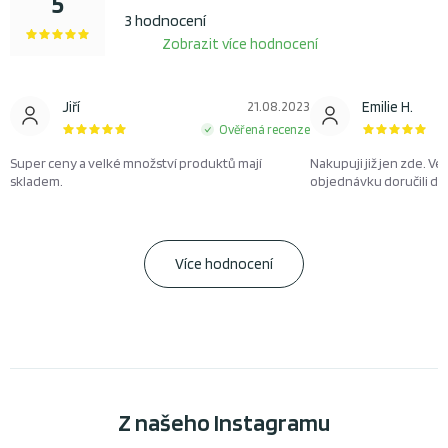
5
3 hodnocení
Zobrazit více hodnocení
Jiří
21.08.2023
Emilie H.
Ověřená recenze
Super ceny a velké množství produktů mají
Nakupuji již jen zde. Ve
skladem.
objednávku doručili d
Více hodnocení
Z našeho Instagramu