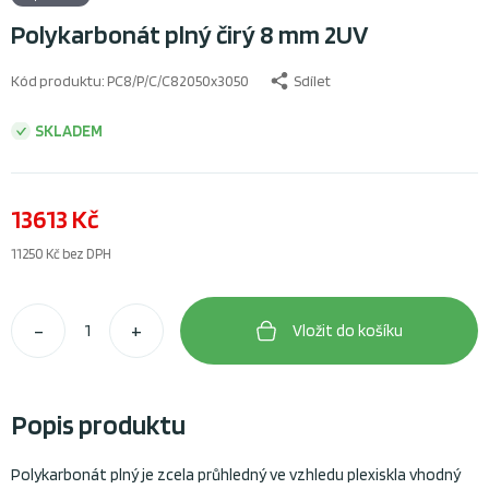
Polykarbonát plný čirý 8 mm 2UV
Kód produktu:
PC8/P/C/C82050x3050
Sdílet
SKLADEM
13613 Kč
11250 Kč
bez DPH
–
+
Vložit do košíku
Popis produktu
Polykarbonát plný je zcela průhledný ve vzhledu plexiskla vhodný