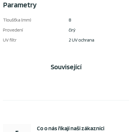
Parametry
Tloušťka (mm)
8
Provedení
čirý
UV filtr
2 UV ochrana
Související
Co o nás říkají naši zákazníci