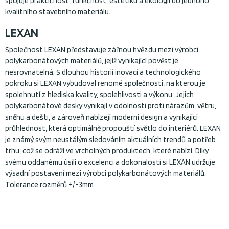
spojuje praktičnost, funkčnost, estetiku a ekologii do jednoho
kvalitního stavebního materiálu.
LEXAN
Společnost LEXAN představuje zářnou hvězdu mezi výrobci
polykarbonátových materiálů, jejíž vynikající pověst je
nesrovnatelná. S dlouhou historií inovací a technologického
pokroku si LEXAN vybudoval renomé společnosti, na kterou je
spolehnutí z hlediska kvality, spolehlivosti a výkonu. Jejich
polykarbonátové desky vynikají v odolnosti proti nárazům, větru,
sněhu a dešti, a zároveň nabízejí moderní design a vynikající
průhlednost, která optimálně propouští světlo do interiérů. LEXAN
je známý svým neustálým sledováním aktuálních trendů a potřeb
trhu, což se odráží ve vrcholných produktech, které nabízí. Díky
svému oddanému úsilí o excelenci a dokonalosti si LEXAN udržuje
výsadní postavení mezi výrobci polykarbonátových materiálů.
Tolerance rozměrů +/-3mm