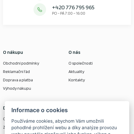
+420 776 795 965
PO - PÁ 7:00 – 16:00
O nákupu
O nás
Obchodní podmínky
O společnosti
Reklamační řád
Aktuality
Doprava a platba
Kontakty
Výhody nákupu
Další odkazy
Kontaktní informace
Informace o cookies
Ochrana osobních údajů
Rolizo s r.o.
Používáme cookies, abychom Vám umožnili
pohodlné prohlížení webu a díky analýze provozu
Zásady používání cookie
Osobní odběr zboží na adrese: